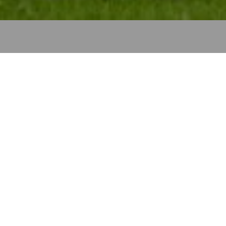
Preocupación absoluta en el
mundo del fútbol. Es que
Ricardo Centurión
, talentoso
futbolista cuyo pase pertenece
actualmente a
Vélez Sarsfield
,
se encuentra
desaparecido y no hay información sobre su paradero.
Así lo exteriorizó este miércoles
Fabián Berlanga
,
presidente de la institución del barrio porteño de Liniers.
Centurión, de 31 años de edad, se caracterizó en los
últimos tiempos por protagonizar varios actos de